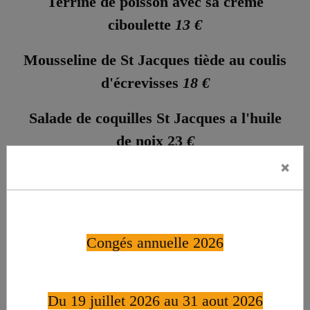
Terrine de poisson avec sa crème
ciboulette
13 €
Mousseline de St Jacques tiède au coulis
d'écrevisses
18 €
Salade de coquilles St Jacques a l'huile
de noix 23
€
×
Salade aux 3 canards (magret fumé, foie
gras, gésiers confits) 24 €
Salade gourmande (duo de poissons
Congés annuelle 2026
crus marinés citron vert, magrets de
canards chaud, écrevisses)
23 €
Du 19 juillet 2026 au 31 aout 2026