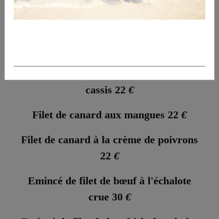
Filet mignon de porc au roquefort 20
€
Filet mignon de porc à l'ail 20
€
Aiguillettes de canard aux baies de
cassis 22
€
Filet de canard aux mangues 22
€
Filet de canard à la crème de poivrons
22
€
Emincé de filet de bœuf à l'échalote
crue 30
€