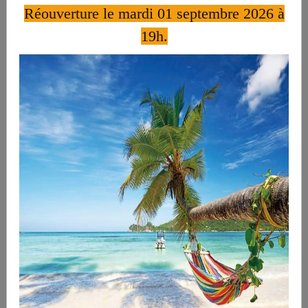
***
Les poissons***
Réouverture le mardi 01 septembre 2026 à
19h.
Tartare aux 3 poissons 22
€
Saumon a l'unilatérale a la crème
citronnée 22
€
Panaché de poissons à la crème de
safran
27 €
Coquilles St Jacques à l'échalote crue
32
€
Duo de poisson au coulis de poivrons
22 €
***
Les viandes***